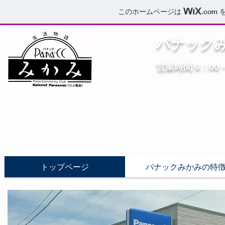
このホームページは
.com
を
パナック
営業時間 9：0
トップページ
パナックみかみの特