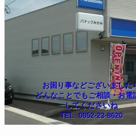
お困り事などございました
どんなことでもご相談・
お電
して
くださいね
TEL 0852-23-8620